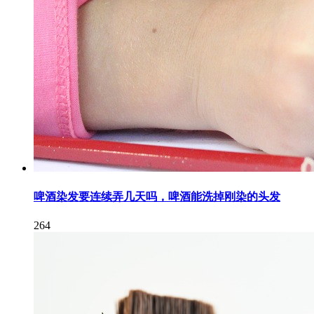
啤酒染发要连续弄几天吗，啤酒能洗掉刚染的头发
264