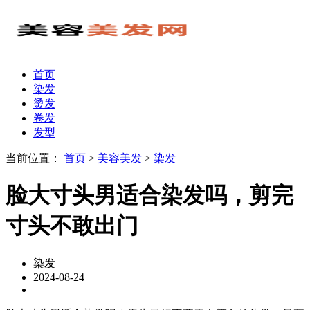
首页
染发
烫发
卷发
发型
当前位置：
首页
>
美容美发
>
染发
脸大寸头男适合染发吗，剪完
寸头不敢出门
染发
2024-08-24