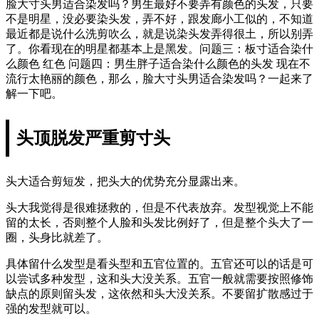
脸大寸头男适合染发吗？男生最好不要弄有颜色的头发，只要
不是明星，没必要染头发，弄不好，跟发廊小工似的，不知道
最近都是说什么洗剪吹么，就是说染头发弄得很土，所以别弄
了。你看现在的明星都基本上是黑发。问题三：板寸适合染什
么颜色 红色 问题四：男生胖子适合染什么颜色的头发 现在不
流行太艳丽的颜色，那么，脸大寸头男适合染发吗？一起来了
解一下吧。
头顶脱发严重剪寸头
头大适合剪短发，把头大的优势充分显露出来。
头大我觉得是很难拯救的，但是不代表放弃。发型视觉上不能
留的太长，否则整个人脸和头发比例好了，但是整个头大了一
圈，头身比就差了。
具体留什么发型是看头型和五官位置的。五官还可以的话是可
以尝试多种发型，这和头大没关系。五官一般就需要按照修饰
缺点的原则留头发，这依然和头大没关系。不要留扩散感过于
强的发型就可以。