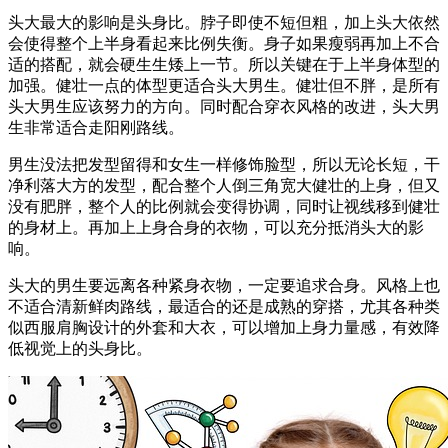
头大最大的影响是头身比。脖子即使不短但粗，加上头大依然
会使得整个上半身看起来比例失衡。身子如果瘦弱再加上不合
适的搭配，就会硬生生矮上一节。所以关键在于上半身体型的
加强。健壮一点的体型更适合头大男生。健壮但不胖，是所有
头大男生应该努力的方向。同时配合穿衣风格的改进，头大男
生非常适合走阳刚路线。
男生没法把发型留得和女生一样修饰脸型，所以无论长短，干
净利落大方的发型，配合整个人倒三角宽大健壮的上身，但又
没有肥胖，整个人的比例就会变得协调，同时让视线移到健壮
的身材上。再加上上身合身的衣物，可以充分抵消头大的影
响。
头大的男生要远离各种紧身衣物，一定要追求合身。风格上也
不适合清新鲜肉路线，最适合的还是成熟的穿搭，尤其各种类
似西服肩胸设计的外套和大衣，可以增加上身力量感，有效降
低视觉上的头身比。