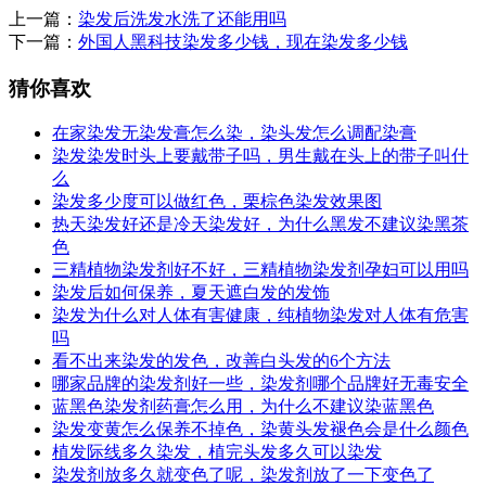
上一篇：
染发后洗发水洗了还能用吗
下一篇：
外国人黑科技染发多少钱，现在染发多少钱
猜你喜欢
在家染发无染发膏怎么染，染头发怎么调配染膏
染发染发时头上要戴带子吗，男生戴在头上的带子叫什
么
染发多少度可以做红色，栗棕色染发效果图
热天染发好还是冷天染发好，为什么黑发不建议染黑茶
色
三精植物染发剂好不好，三精植物染发剂孕妇可以用吗
染发后如何保养，夏天遮白发的发饰
染发为什么对人体有害健康，纯植物染发对人体有危害
吗
看不出来染发的发色，改善白头发的6个方法
哪家品牌的染发剂好一些，染发剂哪个品牌好无毒安全
蓝黑色染发剂药膏怎么用，为什么不建议染蓝黑色
染发变黄怎么保养不掉色，染黄头发褪色会是什么颜色
植发际线多久染发，植完头发多久可以染发
染发剂放多久就变色了呢，染发剂放了一下变色了