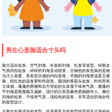
男生心形脸适合寸头吗
脸大适合短发、空气刘海、长发斜刘海、扎发等造型。轻熟女
气质内扣短发，碎碎的刘海灵动甜美，古铜色的发色真的是相
当讨人喜爱。具有层次感的内扣发尾，半圆的刘海更温柔又瘦
脸，棕红色的染发更时尚甜美。圆润的香菇头短发，时尚而有
立体感，蓬蓬的两侧和后方突起的头发显干练有气质，微蓬的
平刘海是既瘦脸又减龄，流行的日系亚麻色更靓丽夺人。侧分
刘海的短发，干练有气质，浅棕色的染发，非常适合职场女性
的发型设计。
大脸女生最适合的发型，也是最常见的发型就是留不过肩的短