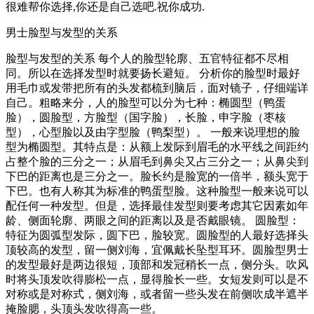
很难帮你选择,你还是自己选吧.祝你成功.
男士脸型与发型的关系
脸型与发型的关系 每个人的脸型轮廓、五官特征都不尽相
同。所以在选择发型时就要扬长避短。 分析你的脸型时最好
用毛巾或发带把所有的头发都梳到脑后，面对镜子，仔细端详
自己。粗略来分，人的脸型可以分为七种：椭圆型（鸭蛋
脸），圆脸型，方脸型（国字脸），长脸，申字脸（枣核
型），心型脸以及由字型脸（鸭梨型）。 一般来说理想的脸
型为椭圆型。其特点是：从额上发际到眉毛的水平线之间距约
占整个脸的三分之一；从眉毛到鼻尖又占三分之一；从鼻尖到
下巴的距离也是三分之一。脸长约是脸宽的一倍半，额头宽于
下巴。也有人称其为标准的鸭蛋型脸。这种脸型一般来说可以
配任何一种发型。但是，选择最佳发型则要考虑其它因素如年
龄、侧面轮廓、两眼之间的距离以及是否戴眼镜。 圆脸型：
特征为圆弧型发际，圆下巴，脸较宽。圆脸型的人最好选择头
顶较高的发型，留一侧刘海，宜佩戴长坠型耳环。圆脸型男士
的发型最好是两边很短，顶部和发冠稍长一点，侧分头。吹风
时将头顶发吹得膨松一点，显得脸长一些。女短发则可以是不
对称或是对称式，侧刘海，或者留一些头发在前侧吹成半遮半
掩脸腮，头顶头发吹得高一些。