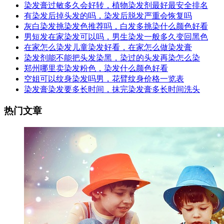
染发膏过敏多久会好转，植物染发剂最好最安全排名
有染发后掉头发的吗，染发后脱发严重会恢复吗
灰白染发挑染发色推荐吗，白发多挑染什么颜色好看
男短发在家染发可以吗，男生染发一般多久变回黑色
在家怎么染发儿童染发好看，在家怎么做染发膏
染发剂能不能把头发染黑，染过的头发再染怎么染
郑州哪里卖染发粉色，染发什么颜色好看
空姐可以纹身染发吗男，花臂纹身价格一览表
染发膏染发要多长时间，抹完染发膏多长时间洗头
热门文章