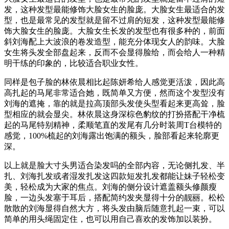
发，这种发型最能修饰大脸女生的脸庞。大脸女生最适合的发
型，也是最常见的发型就是留不过肩的短发，这种发型最能修
饰大脸女生的脸庞。大脸女生长发的发型也有很多种的，前面
斜刘海配上大波浪的卷发造型，能充分体现女人的韵味。大脸
女生将头发全部盘起来，反而不会显得脸给，而会给人一种精
明干练的印象的，比较适合职业女性。
同样是包子脸的林依晨相比起陈妍希给人感觉更活泼，因此高
高扎起的马尾非常适合她，既简单又方便，然而这个发型没有
刘海的遮掩，靠的就是拉高顶部头发使头型看起来更高耸，脸
型相应的就会显尖。林依晨这身深棕色豹纹的打扮搭配干净梳
起的马尾特别精神，柔顺笔直的发尾有几分时装周T台模特的
感觉，100%梳起的刘海露出饱满的额头，脸部看起来轮廓更
深。
以上就是脸大寸头男适合染发吗的全部内容，无论侧扎发、半
扎、刘海扎发或者湿发扎发这四款短发扎发都能让妹子轻松变
美，轻松成为大家的焦点。刘海的侧分设计遮盖额头修颜瘦
脸，一边头发塞于耳后，搭配简约发夹显得十分的靓丽。松松
散散的刘海显得自然大方，将头发由脑后随意扎起一束，可以
简单的用头绳固定住，也可以用自己喜欢的发饰加以装扮。