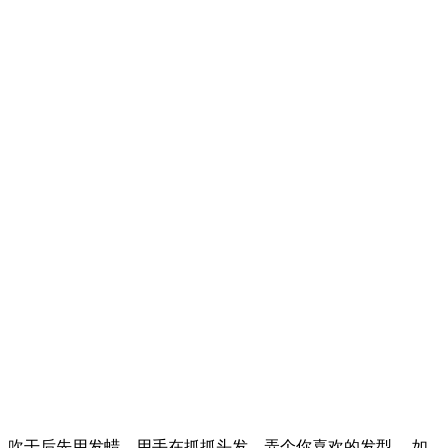
吹干后先用发蜡，用手在抓抓头发，弄个你喜欢的发型。 如