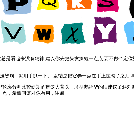
发总是看起来没有精神.建议你去把头发搞短一点点,要不做个定位烫
没烫啊·· 就用手抓一下。 发蜡是把它弄一点在手上搓匀了之后 
型轮廓分明比较硬朗的建议大背头。脸型鹅蛋型的话建议留斜刘
一点，希望回复对你有用，谢谢！