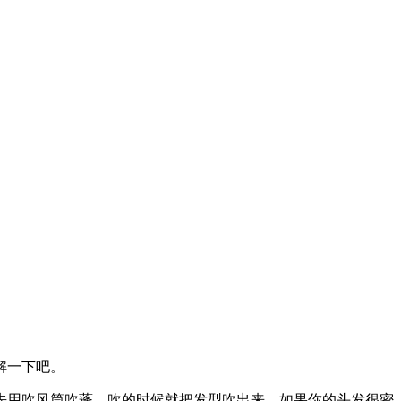
解一下吧。
先用吹风筒吹蓬，吹的时候就把发型吹出来，如果你的头发很密，