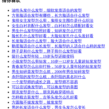
猜你喜欢
油性头发什么发型，细软发质适合的发型
方形脸适合发型有哪些，长方脸适合什么发型
鬼怪女主发型怎么剪，鬼怪女主围巾是什么织法
女生白衬衣配什么发型，白衬衫怎么搭配好看女
男生什么发型拍照好看，短碎发怎么打理
脸长扎什么发型好看，大脸短发扎什么头发好看
长发脸适合什么发型，脸大适合什么发型
鹅蛋脸适合什么长发型，长脸型的人适合什么样的发型
胖子是和什么发型，胖子剪什么发型好看
留什么发型年轻，19岁头型还能变吗
小孩发型怎么剪短发，10岁一12岁女儿童超短发发型
青春发型怎么出街打扮，50岁女人显年轻的短发发型
男生短碎盖发型怎么抓，2006年男生短碎发型
杀阡陌的发型怎么梳，杀阡陌的真名叫什么
一个发型师的成长之路，发型师不容易
可以尝试换发型的，可以换发型的美图
朋克发型是什么，朋克风格穿搭特点
怎样梳古装发型，古筝头发怎么扎好看
方圆脸不披发发型，披发发型
男的长发适合什么发型，男生头发怎么变长