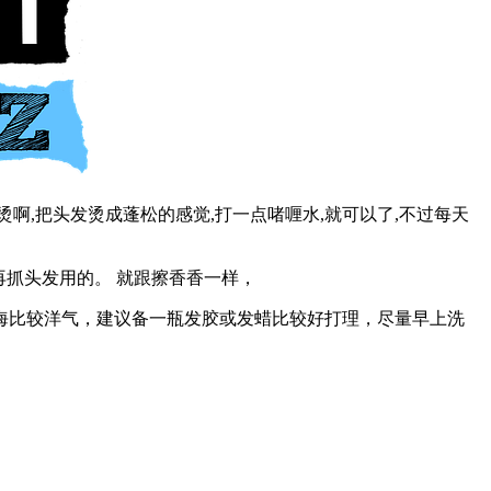
啊,把头发烫成蓬松的感觉,打一点啫喱水,就可以了,不过每天
再抓头发用的。 就跟擦香香一样，
海比较洋气，建议备一瓶发胶或发蜡比较好打理，尽量早上洗