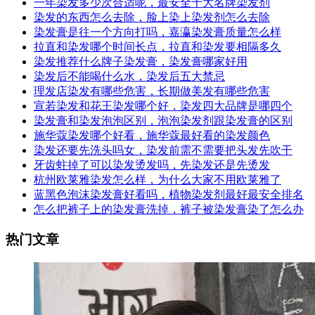
一年染发多少次合适呢，最安全十大名牌染发剂
染发的东西怎么去除，脸上染上染发剂怎么去除
染发膏是往一个方向打吗，嘉瀛染发膏质量怎么样
拉直和染发哪个时间长点，拉直和染发要相隔多久
染发推荐什么牌子染发膏，染发膏哪家好用
染发后不能喝什么水，染发后五大禁忌
理发店染发有哪些危害，长期做美发有哪些危害
宣若染发和花王染发哪个好，染发四大品牌是哪四个
染发膏和染发泡泡区别，泡泡染发剂跟染发膏的区别
施华蔻染发哪个好看，施华蔻最好看的染发颜色
染发还要先洗头吗女，染发前需不需要把头发先吹干
牙齿蛀掉了可以染发烫发吗，先染发还是先烫发
杭州欧莱雅染发怎么样，为什么大家不用欧莱雅了
蓝黑色泡沫染发膏好看吗，植物染发剂最好最安全排名
怎么把裤子上的染发膏洗掉，裤子被染发膏染了怎么办
热门文章