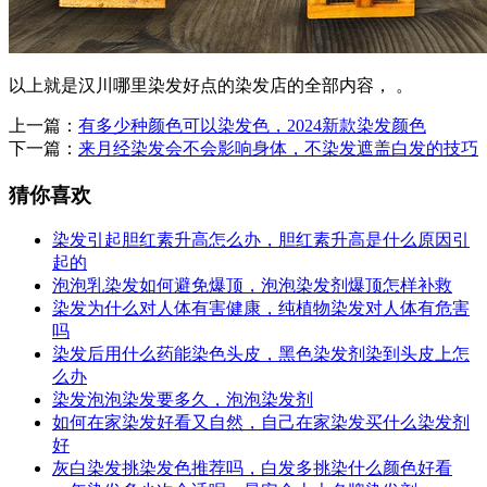
以上就是汉川哪里染发好点的染发店的全部内容， 。
上一篇：
有多少种颜色可以染发色，2024新款染发颜色
下一篇：
来月经染发会不会影响身体，不染发遮盖白发的技巧
猜你喜欢
染发引起胆红素升高怎么办，胆红素升高是什么原因引
起的
泡泡乳染发如何避免爆顶，泡泡染发剂爆顶怎样补救
染发为什么对人体有害健康，纯植物染发对人体有危害
吗
染发后用什么药能染色头皮，黑色染发剂染到头皮上怎
么办
染发泡泡染发要多久，泡泡染发剂
如何在家染发好看又自然，自己在家染发买什么染发剂
好
灰白染发挑染发色推荐吗，白发多挑染什么颜色好看