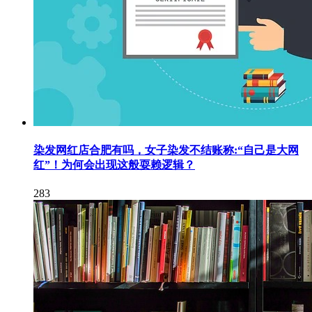
染发网红店合肥有吗，女子染发不结账称:“自己是大网
红”！为何会出现这般耍赖逻辑？
283