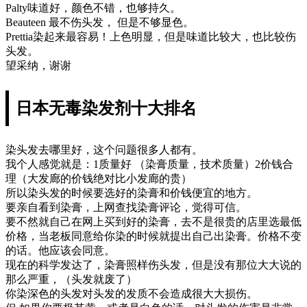
Palty味道好，颜色不错，也够持久。
Beauteen 最不伤头发， 但是不够显色。
Prettia染起来最容易！上色明显，但是味道比较大，也比较伤
头发。
望采纳，谢谢
日本无毒染发剂十大排名
染头发去哪里好，这个问题很多人都有。
我个人感觉就是：1质量好 （染膏质量，技术质量）2价钱合
理（大发廊的价钱绝对比小发廊的贵）
所以染头发的时候要选好的染膏和价钱便宜的地方。
要亲自看到染膏，上网查找染膏评论，觉得可信。
要不然就自己在网上买到好的染膏，去不是很贵的店里选最低
价格，当老板同意给你染的时候就提出自己出染膏。价格不变
的话。他应该会同意。
现在的科学发达了，染膏照样伤头发，但是没有那位大大说的
那么严重，（头发就废了）
你染深色的头发对头发的发质不会造成很大大损伤。