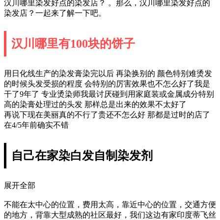
汉川哪里染发好点的染发店？ 。那么，汉川哪里染发好点的
染发店？一起来了解一下吧。
汉川哪里有100块的饼子
用日化线生产的染发膏染完以后 再染换别的 颜色特别难烫发
的时候头发受损的程度 会特别的厉害效果也不怎么好了我是
干了9年了 专业烫染师我最讨厌碰到用家庭装或金属成分特别
高的染膏处理过的头发 那样总是出来的效果不太好了
再说下现在美丽真的不行了贵还不怎么好 那都是过时的店了
在4/5年前确实不错
自己在家染白发自制染发剂
展开全部
不能在太中心的位置，费用太高，靠近中心的位置，交通方便
的地方，背靠大型成熟的社区最好，我们这边有家印度蒂飞丝