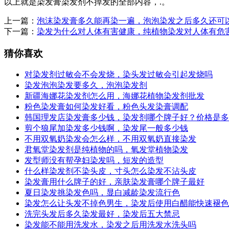
以上就是染发膏染发剂不掉发的全部内容，.。
上一篇：
泡沫染发膏多久能再染一遍，泡泡染发之后多久还可
下一篇：
染发为什么对人体有害健康，纯植物染发对人体有危
猜你喜欢
对染发剂过敏会不会发烧，染头发过敏会引起发烧吗
染发泡泡染发要多久，泡泡染发剂
新疆海娜花染发剂怎么用，海娜花植物染发剂批发
粉色染发膏如何染发好看，粉色头发染膏调配
韩国理发店染发膏多少钱，染发剂哪个牌子好？价格是多
剪个狼尾加染发多少钱啊，染发尾一般多少钱
不用双氧奶染发会怎么样，不用双氧奶直接染发
君氧堂染发剂是纯植物的吗，氧发堂植物染发
发型师没有帮孕妇染发吗，短发的造型
什么样染发剂不染头皮，寸头怎么染发不沾头皮
染发膏用什么牌子的好，亲肤染发膏哪个牌子最好
夏日染发挑染发色吗，显白减龄染发流行色
染发怎么让头发不掉色男生，染发后使用白醋能快速褪色
洗完头发后多久染发最好，染发后五大禁忌
染发能不能用洗发水，染发之后用洗发水洗头吗