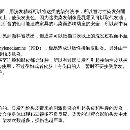
表面，用洗发精就可以将这类的染剂洗净，所以暂时性染发剂通
发上，使头发变色。因为这类染发剂像是乳霜又可以取代发油，
发剂所含的铅可能造成家具的污染而影响幼童的安全，所以家中有
见到颜料被洗出，但通常可以抵挡12次以上的洗发过程而不至
nediamine（PPD），极易造成过敏性接触皮肤炎。另外由于
接触皮肤炎。
甚至连脸和眼皮都会红肿，所以有过因染发剂引起接触性皮肤炎
心使用，不过孕妇或者皮肤上有伤口的人，暂时不要接受染发。
护。
影响的。染发剂给头皮带来的刺激刺激会引起头皮和毛囊的发炎
会使身体出现1653很多不良反应。染发的过程会影响头发中水
，染发次数越多，损伤也越严重。