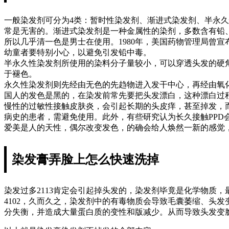
一般染发剂可分为4类：暂时性染发剂、渐进式染发剂、半永
常是无害的。渐进式染发剂是一种金属性的染剂，多数含有铅
所以几乎清一色是男士在使用。1980年，美国药物管理局曾
幼童者要特别小心，以避免引发铅中毒。
半永久性染发剂所使用的染料分子量较小，可以穿透头发的硬
于褪色。
永久性染发剂则先经由无色的先趋物进入发干中心，再经由氧化作用造
国人的发色是黑的，在染发前常先要把头发漂白，这种漂白过
慢性的过敏性接触皮肤炎，会引起长期的头皮痒，甚至掉发，
病史的患者，需避免使用。此外，有些研究认为长久接触PP
爱美是人的天性，偶尔改变发色，的确会给人焕然一新的感觉
染发膏弄脸上怎么快速洗掉
染发过多2113肯定会引起掉头发的，染发剂毕竟是化学物质
4102，久而久之，染发剂中的有毒物质会导致毛囊萎缩、头
分失衡，并造成大量蛋白质的变性和版减少。从而导致头发变