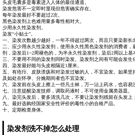
头皮毛囊多是毒素进入人体的最佳通道。
染发危害不一定即时显现但危害确实存在。
每年染发最好不要超过2次。
黑色染发剂上色难用量多毒性相对大。
少用永久性染发剂。
染发“小贴士”。
一、染发次数越少越好，一年不得超过两次，而且只要染新长
二、应少用永久性染发剂，使用永久性黑色染发剂的消费者，
剂，染发后1~2周褪色的，为半永久性染发剂，染后2周以上
三、不要用不同的染发剂同时染发。染发剂之间有可能会发生
四、染发最好能与头皮相隔近1厘米。
五、有疮疖、皮肤溃疡和对染发过敏的人，不宜染发。如果坚
及如处在怀孕、分娩期间者也不宜染发。
六、染发前在头皮上擦上一些凡士林，万一沾上药水，也容易
七、注意提醒染发技师，调取药液时，不可使用金属类器皿。
八、染完头发后，要多清洗几次，不要让染发剂残留在头发上
九、最好选购经国家安全性评价的毒性小的合格产品。
十、定期检查身体。
染发剂洗不掉怎么处理