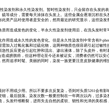
久性染发剂和永久性染发剂。暂时性染发剂，只会留存在头发的
、硫等成分，需要每天涂抹在头发上。这些金属会逐渐沉积在头
宣布此类产品对使用者是安全的，然而最近的研究显示，这些染
角质而造成发色的变化，半永久性染发剂使用后，在洗头发时常可
成永久性的发色变化。但是永久性染发剂中常含有P-phenyle
程需加入过氧化氯和过硫化物，这两种物质也很容易引起过敏性
而急性反应更会引起红肿和流出、渗出液体，除了头皮外，有时
D会造成膀胱癌，但这种理论至今还未被证实，消费者仍然可以安
，然而追求时髦、美丽的同时，染发一族更要注意皮肤健康的维
，最好不用或少用。所以不要多次反复染，否则对头质5261会有
发变细，最后脱落。染发次数一般要控制在一年两次以内，过多染发
脆，头发纤维断裂，进而失去自然的柔软、韧性和光泽的美权感