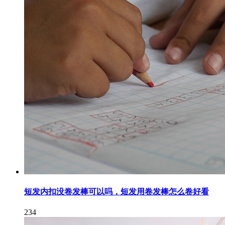
短发内扣没卷发棒可以吗，短发用卷发棒怎么卷好看
234