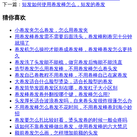
下一篇：
短发如何使用卷发棒怎么，短发的卷发
猜你喜欢
小卷发夹怎么卷发，怎么用卷发夹
用卷发棒卷发需不需要后面洗头，卷发棒刚卷完十分钟
就塌了
卷发机怎么操控才能卷成卷发棒，卷发棒卷发怎么更持
久
卷发洗了头发能不能梳，做完卷发后悔能不能洗直
造型卷发怎么用卷发棒，不用卷发棒怎么卷头发
卷发自己卷教程不用卷发棒，不用卷棒自己在家卷发
大卷发适合什么脸型烫染，适合长脸型的卷发
卷发筒垫发跟卷发区别在哪，卷发杠子大小区别
卷发棒卷发卷外翻按哪个键，卷发棒怎么用?
头发厚长适合波浪卷发吗，自来卷头发很炸很蓬怎么办
不用卷发棒怎么卷发不花时间，不用卷发棒卷刘海小妙
招
卷发要怎么扎比较好看，烫头发卷的时候一般会疼吗
该如何不靠卷发棒做出卷发，使用卷发棒的六大禁忌
额前卷发怎么画，怎样增加前额的头发