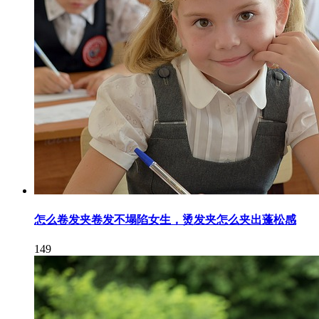
怎么卷发夹卷发不塌陷女生，烫发夹怎么夹出蓬松感
149