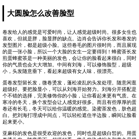
大圆脸怎么改善脸型
卷发给人的感觉是可爱时尚，让人感觉超级时尚。很多女生也
喜欢，但就是胖，脸显胖的缺点。边肖会告诉你长发和卷发的
发型图片，都是超级小脸。这些卷毛的图片很时尚，而且展现
的是一张小脸，所以一个大脸的女生一定要得到！蜂蜜茶长发
煎蛋蜂蜜茶是一种美丽的发色，会让你的脸看起来很白，同时
你的气质也会大大增加。中间有刘海，可以修饰脸型，超级
小，头发随意垂下，看起来超级有女人味，很漂亮。
蛋卷发型留长发，微卷烫发，蓬松凌乱的头发处理。随意闲逛
超级好。要把脸显小，可以从刘海开始努力。刘海分开搭配是
个不错的选择，完美修饰你的小脸，让你看起来更有气质。在
寒冷的冬天，换个发型会让人感觉好很多。而且有些厚厚的蛋
卷还有长毛，冬天可以给你温暖的感觉。染蜜茶发色，肤色超
白。把刘海打理成中间点，可以轻松遮住半边脸，瞬间让脸看
起来更小。
亚麻棕的发色是很受欢迎的发色，同时也是超级白皙的。用蛋