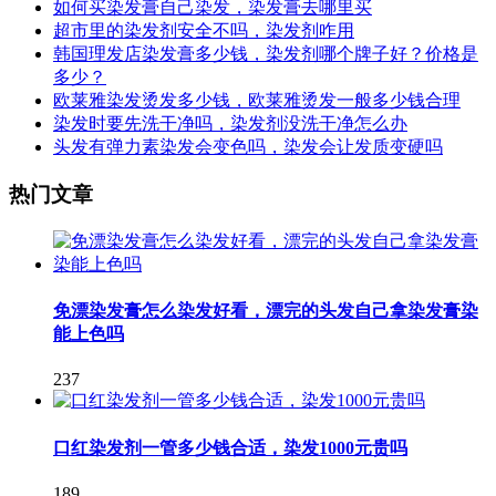
如何买染发膏自己染发，染发膏去哪里买
超市里的染发剂安全不吗，染发剂咋用
韩国理发店染发膏多少钱，染发剂哪个牌子好？价格是
多少？
欧莱雅染发烫发多少钱，欧莱雅烫发一般多少钱合理
染发时要先洗干净吗，染发剂没洗干净怎么办
头发有弹力素染发会变色吗，染发会让发质变硬吗
热门文章
免漂染发膏怎么染发好看，漂完的头发自己拿染发膏染
能上色吗
237
口红染发剂一管多少钱合适，染发1000元贵吗
189