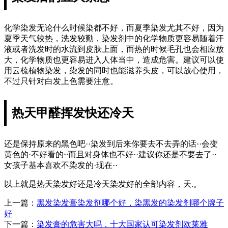
化学染发无论什么时候染都不好，而夏季染发尤其不好，因为
夏季天气较热，洗发较勤，染发剂中的化学物质更容易随着汗
液或者洗发时的水流到皮肤上面，而热的时候毛孔也会相应放
大，化学物质也更容易进入人体当中，造成危害。建议可以使
用云梳植物染发，染发的同时也能滋养头皮，可以放心使用，
不过只针对白发上色需要注意。
热天甲醛挥发快还冷天
还是保持原来的黑色吧··染发到后来你要去不去弄的话··会变
黄色的·不好看的~而且对身体也不好··建议你还是不要去了··
女孩子基本喜欢不染发的·现在··
以上就是热天染发好还是冷天染发好的全部内容，天.。
上一篇：
黑发染发膏染发剂哪个好，染黑发的染发剂哪个牌子
好
下一篇：
染发膏的危害大吗，十大国家认可染发剂欧莱雅