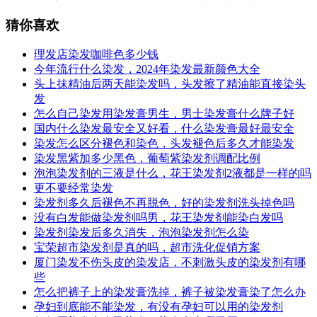
猜你喜欢
理发店染发咖啡色多少钱
今年流行什么染发，2024年染发最新颜色大全
头上抹精油后两天能染发吗，头发擦了精油能直接染头
发
怎么自己染发用染发膏男生，男士染发膏什么牌子好
国内什么染发最安全又好看，什么染发膏最好最安全
染发怎么区分褪色和染色，头发褪色后多久才能染发
染发黑紫加多少黑色，葡萄紫染发剂调配比例
泡泡染发剂的三液是什么，花王染发剂2液都是一样的吗
更不要经常染发
染发剂多久后褪色不再脱色，好的染发剂洗头掉色吗
没有白发能做染发剂吗男，花王染发剂能染白发吗
染发剂染发后多久消失，泡泡染发剂怎么染
宝荣超市染发剂是真的吗，超市洗化促销方案
厦门染发不伤头皮的染发店，不刺激头皮的染发剂有哪
些
怎么把裤子上的染发膏洗掉，裤子被染发膏染了怎么办
孕妇到底能不能染发，有没有孕妇可以用的染发剂