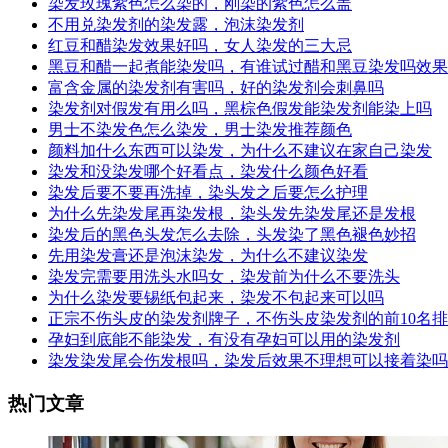
染发玫瑰紫色怎么染的，刚染的紫色怎么盖
不用兑染发剂的染发露，泡沫染发剂
红豆和醋染发效果好吗，女人染发的三大忌
黑豆和醋一起煮能染发吗，有谁试过醋和黑豆染发吗效果
富含金属的染发剂有害吗，好的染发剂会刺鼻吗
染发剂对假发有用么吗，黑棕色假发能染发剂能染上吗
男士不染发色怎么染发，男士染发推荐颜色
颜料加什么东西可以染发，为什么不建议在家自己染发
染发和没染发哪个好看点，染发什么颜色好看
染发后要不要再洗掉，染头发之后要怎么护理
为什么先染发尾再染发根，染头发先染发尾还是发根
染发后的黑色头发怎么去除，头发染了黑色褪色妙招
先用染发膏还是泡沫染发，为什么不建议染发
染发完需要用洗头水吗女，染发前为什么不要洗头
为什么染发要锡纸包起来，染发不包起来可以吗
正宗不伤头皮的染发剂牌子，不伤头皮染发剂的前10名
孕妇到底能不能染发，有没有孕妇可以用的染发剂
染发染发尾会伤发根吗，染发后效果不理想可以接着染吗
热门文章