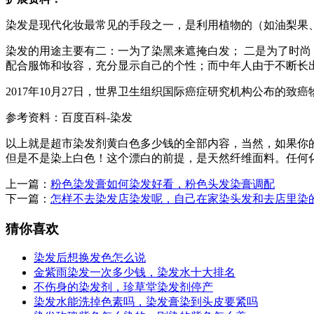
染发是现代化妆最常见的手段之一，是利用植物的（如油梨果
染发的用途主要有二：一为了染黑来遮掩白发； 二是为了时
配合服饰和妆容，充分显示自己的个性；而中年人由于不断长
2017年10月27日，世界卫生组织国际癌症研究机构公布的致
参考资料：百度百科-染发
以上就是超市染发剂黄白色多少钱的全部内容，当然，如果你
但是不是染上白色！这个漂白的前提，是天然纤维面料。任何
上一篇：
粉色染发膏如何染发好看，粉色头发染膏调配
下一篇：
怎样不去染发店染发呢，自己在家染头发和去店里染
猜你喜欢
染发后想换发色怎么说
金紫雨染发一次多少钱，染发水十大排名
不伤身的染发剂，珍草堂染发剂停产
染发水能洗掉色素吗，染发膏染到头皮要紧吗