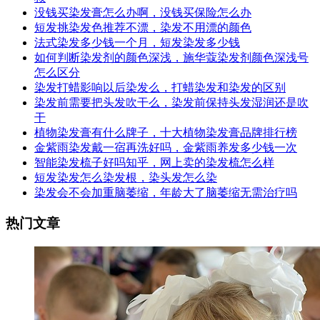
没钱买染发膏怎么办啊，没钱买保险怎么办
短发挑染发色推荐不漂，染发不用漂的颜色
法式染发多少钱一个月，短发染发多少钱
如何判断染发剂的颜色深浅，施华蔻染发剂颜色深浅号
怎么区分
染发打蜡影响以后染发么，打蜡染发和染发的区别
染发前需要把头发吹干么，染发前保持头发湿润还是吹
干
植物染发膏有什么牌子，十大植物染发膏品牌排行榜
金紫雨染发戴一宿再洗好吗，金紫雨养发多少钱一次
智能染发梳子好吗知乎，网上卖的染发梳怎么样
短发染发怎么染发根，染头发怎么染
染发会不会加重脑萎缩，年龄大了脑萎缩无需治疗吗
热门文章