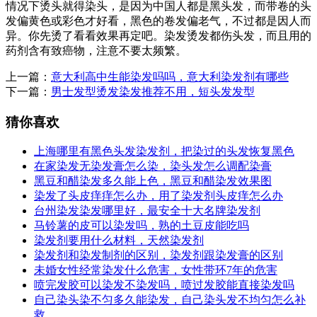
情况下烫头就得染头，是因为中国人都是黑头发，而带卷的头
发偏黄色或彩色才好看，黑色的卷发偏老气，不过都是因人而
异。你先烫了看看效果再定吧。染发烫发都伤头发，而且用的
药剂含有致癌物，注意不要太频繁。
上一篇：
意大利高中生能染发吗吗，意大利染发剂有哪些
下一篇：
男士发型烫发染发推荐不用，短头发发型
猜你喜欢
上海哪里有黑色头发染发剂，把染过的头发恢复黑色
在家染发无染发膏怎么染，染头发怎么调配染膏
黑豆和醋染发多久能上色，黑豆和醋染发效果图
染发了头皮痒痒怎么办，用了染发剂头皮痒怎么办
台州染发染发哪里好，最安全十大名牌染发剂
马铃薯的皮可以染发吗，熟的土豆皮能吃吗
染发剂要用什么材料，天然染发剂
染发剂和染发制剂的区别，染发剂跟染发膏的区别
未婚女性经常染发什么危害，女性带环7年的危害
喷完发胶可以染发不染发吗，喷过发胶能直接染发吗
自己染头染不匀多久能染发，自己染头发不均匀怎么补
救