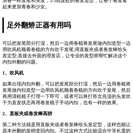
浪卷一样发尾和头发，2/3高度处的卷发造型，让整个卷发看
起来更加青春和少女。
足外翻矫正器有用吗
可以把发尾部分打湿，然后一边用卷梳将发尾做内扣造型一边
用吹风机顺着卷梳的方向吹干发尾;用直板夹或者卷发棒给头
发定型;直接去外面的理发店，让专业的发型师帮忙解决这个
内扣外翻的问题。
1、吹风机
如果出现内扣外翻，可以把发尾部分打湿，然后一边用卷梳将
发尾做内扣造型一边用吹风机顺着卷梳的方向吹干发尾，然后
再用清租梳子打理一下即可，或者可以将打答念兆湿的头发吹
干为直发状态再用卷发梳子手动内扣，也有一样的效果。
2、直板夹或卷发棒高轿
第二种方法就是用直板夹或者卷发棒给头发定型，这样也能让
原本外翻的发梢变回内扣。不过这种方式比较适合中等长度的