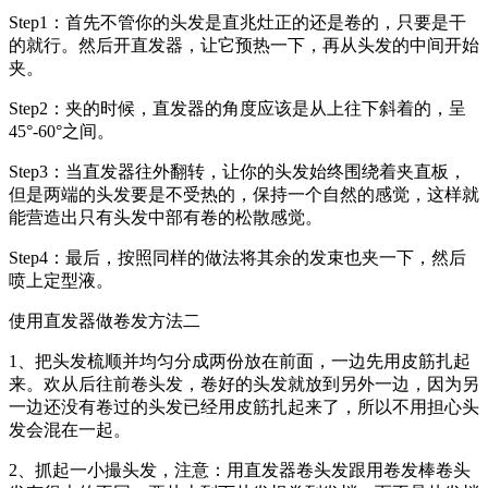
Step1：首先不管你的头发是直兆灶正的还是卷的，只要是干
的就行。然后开直发器，让它预热一下，再从头发的中间开始
夹。
Step2：夹的时候，直发器的角度应该是从上往下斜着的，呈
45°-60°之间。
Step3：当直发器往外翻转，让你的头发始终围绕着夹直板，
但是两端的头发要是不受热的，保持一个自然的感觉，这样就
能营造出只有头发中部有卷的松散感觉。
Step4：最后，按照同样的做法将其余的发束也夹一下，然后
喷上定型液。
使用直发器做卷发方法二
1、把头发梳顺并均匀分成两份放在前面，一边先用皮筋扎起
来。欢从后往前卷头发，卷好的头发就放到另外一边，因为另
一边还没有卷过的头发已经用皮筋扎起来了，所以不用担心头
发会混在一起。
2、抓起一小撮头发，注意：用直发器卷头发跟用卷发棒卷头