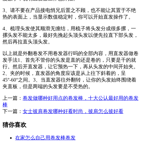
3、请不要在产品接电悄兄后置之不顾，也不能让其置于不绝
热的表面上，当显示数值稳定时，你可以开始直发操作了。
4、梳理头发使其顺滑无缠结，用梳子将头发分成很多摞，一
摞头发不能太多，最好先挽起头顶头发以便先拉直下部头发，
然后再拉直头顶头发。
以上就是外翻卷发不用卷发器行吗的全部内容，用直发器做卷
发手法1、首先不管你的头发是直的还是卷的，只要是干的就
行。然后开直发器，让它预热一下，再从头发的中间开始夹。
2、夹的时候，直发器的角度应该是从上往下斜着的，呈
45°-60°之间。3、当直发器往外翻转，让你的头发始终围绕着
夹直板，但是两端的头发要是不受热的。
上一篇：
卷发做哪种好用点的卷发棒，十大公认最好用的卷发
棒
下一篇：
女士披肩卷发哪种好看时尚，披肩怎么披好看
猜你喜欢
在家怎么自己用卷发棒卷发