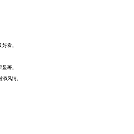
又好看。
果显著。
增添风情。