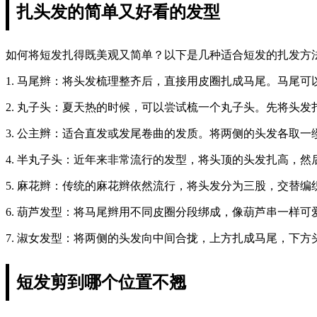
扎头发的简单又好看的发型
如何将短发扎得既美观又简单？以下是几种适合短发的扎发方
1. 马尾辫：将头发梳理整齐后，直接用皮圈扎成马尾。马尾
2. 丸子头：夏天热的时候，可以尝试梳一个丸子头。先将头
3. 公主辫：适合直发或发尾卷曲的发质。将两侧的头发各取
4. 半丸子头：近年来非常流行的发型，将头顶的头发扎高，
5. 麻花辫：传统的麻花辫依然流行，将头发分为三股，交替
6. 葫芦发型：将马尾辫用不同皮圈分段绑成，像葫芦串一样可
7. 淑女发型：将两侧的头发向中间合拢，上方扎成马尾，下
短发剪到哪个位置不翘