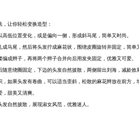
法，让你轻松变换造型：
可以高低位置变化，或是偏向一侧，形成斜马尾，简单又时尚。
发扎成马尾，然后将头发拧成麻花状，围绕皮圈旋转并固定，简单
一缕编成辫子，再将两个辫子合并向后用发夹固定，优雅又可爱。
然后随意绕圈固定，下边的头发自然披散，两侧留出刘海，减龄效
编织，如果头发有卷曲，可以适当歪斜，松散的麻花辫放在前方，
爱，甜美又清爽。
方头发自然披散，展现淑女风范，优雅迷人。