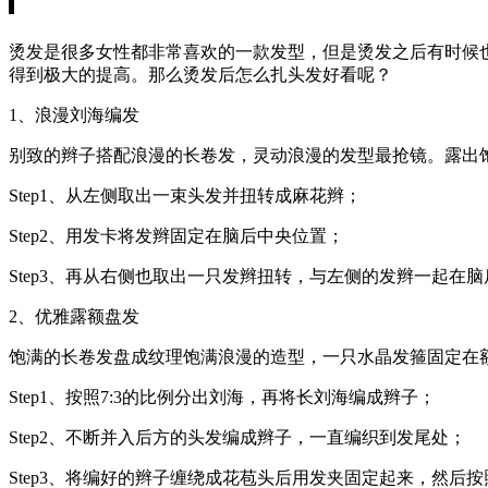
烫发是很多女性都非常喜欢的一款发型，但是烫发之后有时候
得到极大的提高。那么烫发后怎么扎头发好看呢？
1、浪漫刘海编发
别致的辫子搭配浪漫的长卷发，灵动浪漫的发型最抢镜。露出
Step1、从左侧取出一束头发并扭转成麻花辫；
Step2、用发卡将发辫固定在脑后中央位置；
Step3、再从右侧也取出一只发辫扭转，与左侧的发辫一起在
2、优雅露额盘发
饱满的长卷发盘成纹理饱满浪漫的造型，一只水晶发箍固定在
Step1、按照7:3的比例分出刘海，再将长刘海编成辫子；
Step2、不断并入后方的头发编成辫子，一直编织到发尾处；
Step3、将编好的辫子缠绕成花苞头后用发夹固定起来，然后