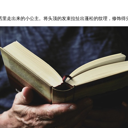
话里走出来的小公主。将头顶的发束拉扯出蓬松的纹理，修饰得