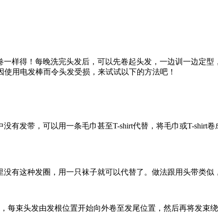
卷一样得！每晚洗完头发后，可以先卷起头发，一边训一边定型
会因使用电发棒而令头发受损，来试试以下的方法吧！
发带，可以用一条毛巾甚至T-shirt代替，将毛巾或T-shi
里没有这种发圈，用一只袜子就可以代替了。做法跟用头带类似
束，每束头发由发根位置开始向外卷至发尾位置，然后再将发束