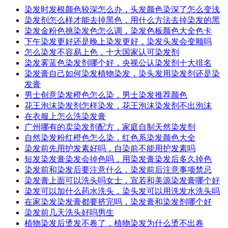
染发时发根颜色较深怎么办，头发颜色染深了怎么变浅
染发剂怎么样才能去掉黑色，用什么方法去掉染发的黑
染发金粉色挑染发色怎么调，染发色板颜色大全色卡
下午染发更好还是晚上染发更好，染发头发会变顺吗
怎么染发不容易上色，十大国家认可染发剂
染发雾蓝色染发剂哪个好，央视公认染发剂十大排名
染发膏自己如何染发植物染发，染头发用染发剂还是染
发膏
男士创意染发橙色怎么染，男士染发推荐颜色
花王泡沫染发剂怎样染发，花王泡沫染发剂不出泡沫
在衣服上怎么洗染发膏
广州哪有的卖染发剂配方，家庭自制天然染发剂
自然染发粉红橙色怎么染，红色系染发颜色大全
染发前先用护发素好吗，自染前不能用护发素吗
短发染发膏染发会掉色吗，用染发膏染发后多久掉色
染发前和染发后要注意什么，染发前后注意事项禁忌
染发膏上面可以洗头吗女士，宣若和美源染发膏哪个好
染发可以加什么药水洗头，染头发可以用洗发水洗头吗
在家染发染发膏都要挤完吗，染发膏和染发剂哪个好
染发前几天洗头好吗男生
植物染发后烫发不卷了，植物染发为什么烫不出卷