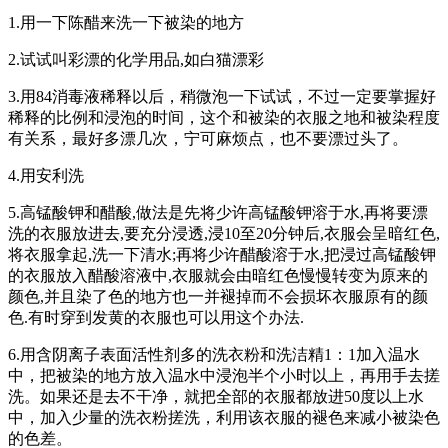
1.用一下陈醋来洗一下被染的地方
2.试试叫彩漂的化学用品,如白猫漂彩
3.用84消毒液稀释以后，稍微泡一下试试，不过一定要掌握好
稀释的比例和浸泡的时间，这个和被染的衣服之地和被染程度
有关系，最好多漂几次，宁可麻烦点，也不要漂过头了。
4.用安利洗
5.高锰酸钾和醋酸,做法是先将少许高锰酸钾溶于水,再将要漂
洗的衣服放进去,要充分浸透,浸10至20分钟后,衣服会呈暗红色,
将衣服拿起,洗一下清水;再将少许醋酸溶于水,把浸过高锰酸钾
的衣服放入醋酸溶液中,衣服就会由暗红色慢慢转变为原来的
颜色,并且染了色的地方也一并褪掉而不会损坏衣服原有的颜
色.有时穿到发黄的衣服也可以用这个办法.
6.用含阴离子表面活性剂多的洗衣粉和洗洁精1：1加入温水
中，把被染的地方放入温水中浸泡半个小时以上，再用手去搓
洗。如果还是去不干净，就把全部的衣服都放进50度以上水
中，加入少量的洗衣粉搓洗，利用该衣服的褪色来减小被染色
的色差。