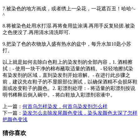
7.被染色的地方画成，或者绣上一朵花，一花遮百丑！哈哈^-
^
8.将被染色处用水打湿.再将食用盐涂满.再用手反复轻搓.被染
之色便没了.再用清水清洗即可.
9.把染了色的衣物放入盛有热水的盆中，每升水加10匙小苏
打。
以上就是如何去除白色鞋上的染发剂的全部内容，1. 酒精擦
拭：- 使用一块干净的棉布蘸取适量的酒精。- 轻轻地擦拭染
有染发剂的区域，直到染发剂开始溶解。- 在进行此步骤之
前，建议先在鞋子的不显眼部位测试，以确保酒精不会损坏鞋
面或改变鞋子的颜色。2. 彩漂剂处理：- 将适量的彩漂剂按说
明书稀释后倒入碗中。- 将白鞋放入彩漂剂溶液中。
上一篇：
何首乌怎样染发，何首乌染发剂怎么样
下一篇：
染发怎么去除发尾颜色变浅，染头发颜色太深了怎样
把颜色变浅
猜你喜欢