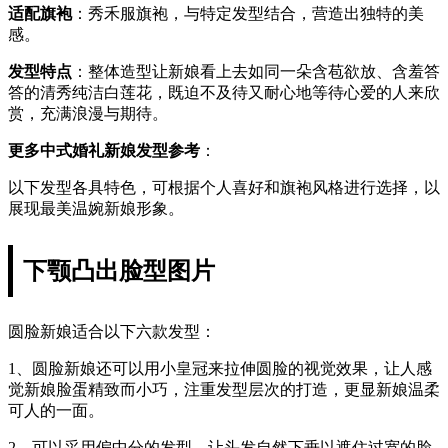
适配旗袍
：秀禾服旗袍，与特定发型结合，营造出独特的美
感。
发型特点
：整体造型让新娘看上去如同一朵含苞欲放、含羞答
答的清秀纯洁白莲花，既迫不及待又耐心地等待心爱的人来欣
赏，充满浪漫与期待。
更多中式婚礼新娘发型参考
：
以下发型各具特色，可根据个人喜好和旗袍风格进行选择，以
展现最美温婉新娘形象。
下颚凸出脸型图片
圆脸新娘适合以下六款发型：
1、圆脸新娘还可以用小皇冠来拉伸圆脸的视觉效果，让人感
觉新娘脸蛋精致而小巧，注重发型层次的打造，更显新娘温柔
可人的一面。
2、可以采用偏中分的发型，让头发自然下垂以遮住过宽的脸