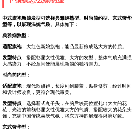
中式旗袍新娘发型可选择典雅娴熟型、时尚简约型、京式奢华
型等，以展现温婉气质
。具体如下：
典雅娴熟型
：
适配旗袍
：大红色新娘旗袍，能凸显新娘成熟大方的特质。
发型特点
：搭配彰显女性优雅、大方的发型，整体气质充满强
大感染力，不经意间便能展现新娘的独特魅力。
时尚简约型
：
适配旗袍
：现代款旗袍，长度刚到膝盖，贴身修剪，经过时间
和设计师改良，更符合现代审美。
发型特点
：选择新式丸子头，在脑后较高位置扎出大大的花
苞，光洁的前额彰显女性优雅大方的气质。搭配较大的花朵头
饰，充满中国传统喜庆气氛，将东方神韵展现得淋漓尽致。
京式奢华型
：