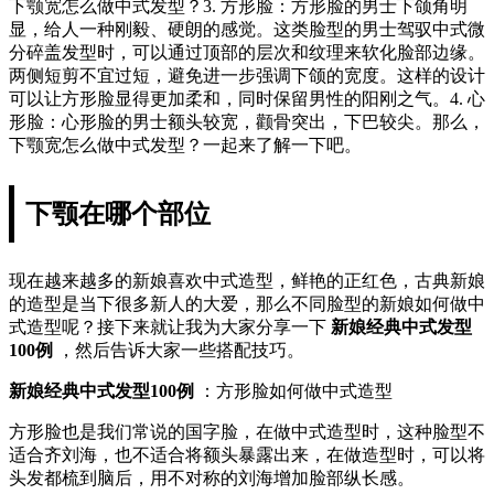
下颚宽怎么做中式发型？3. 方形脸：方形脸的男士下颌角明
显，给人一种刚毅、硬朗的感觉。这类脸型的男士驾驭中式微
分碎盖发型时，可以通过顶部的层次和纹理来软化脸部边缘。
两侧短剪不宜过短，避免进一步强调下颌的宽度。这样的设计
可以让方形脸显得更加柔和，同时保留男性的阳刚之气。4. 心
形脸：心形脸的男士额头较宽，颧骨突出，下巴较尖。那么，
下颚宽怎么做中式发型？一起来了解一下吧。
下颚在哪个部位
现在越来越多的新娘喜欢中式造型，鲜艳的正红色，古典新娘
的造型是当下很多新人的大爱，那么不同脸型的新娘如何做中
式造型呢？接下来就让我为大家分享一下
新娘经典中式发型
100例
，然后告诉大家一些搭配技巧。
新娘经典中式发型100例
：方形脸如何做中式造型
方形脸也是我们常说的国字脸，在做中式造型时，这种脸型不
适合齐刘海，也不适合将额头暴露出来，在做造型时，可以将
头发都梳到脑后，用不对称的刘海增加脸部纵长感。