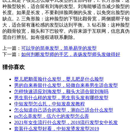
以上就是下颚宽怎么做中式发型的全部内容，1. 长方形脸：这
种脸型较长，适合留有刘海的发型。刘海能够适当减少脸型的
长度。如果是长发，不要剃掉脸两侧的头发，以免突出脸型的
缺点。2. 三角形脸：这种脸型的下颚比颧骨宽，两侧腮帮子较
大，适合留有蓬松感的发型以达到平衡。3. 钻石脸：这种脸型
的颧骨较宽，额头和下巴较窄。内容来源于互联网，信息真伪
需自行辨别。如有侵权请联系删除。
上一篇：
可以学的简单发型，简单易学的发型
下一篇：
如何判断发型师的手艺，表扬发型师头发做得好
猜你喜欢
婴儿肥鹅蛋脸什么发型，婴儿肥是什么脸型
男的自来卷留什么发型，轻微自来卷男生适合发型
怎样快速适应刘海发型，额头大适合留刘海吗
男生剪什么样的发型，男生剪头发有哪些发型
中短发型怎么扎，中短发盘发教程
怎么知道自己适合的发型，测自己适合什么发型
ps怎么弄发型，伍六七的发型怎么弄
2021年女生流行什么发型，2019流行发型女中长发
套装什么发型好看，中短发烫发发型2019