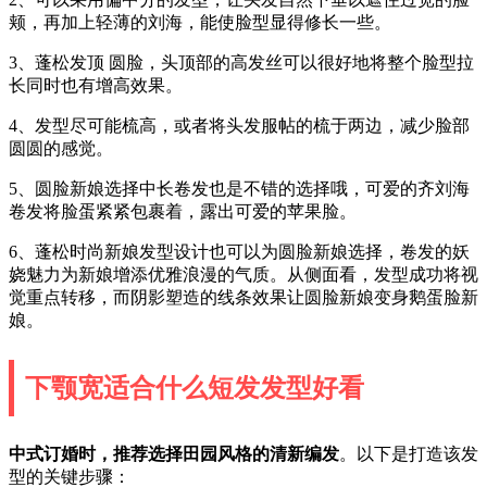
颊，再加上轻薄的刘海，能使脸型显得修长一些。
3、蓬松发顶 圆脸，头顶部的高发丝可以很好地将整个脸型拉
长同时也有增高效果。
4、发型尽可能梳高，或者将头发服帖的梳于两边，减少脸部
圆圆的感觉。
5、圆脸新娘选择中长卷发也是不错的选择哦，可爱的齐刘海
卷发将脸蛋紧紧包裹着，露出可爱的苹果脸。
6、蓬松时尚新娘发型设计也可以为圆脸新娘选择，卷发的妖
娆魅力为新娘增添优雅浪漫的气质。从侧面看，发型成功将视
觉重点转移，而阴影塑造的线条效果让圆脸新娘变身鹅蛋脸新
娘。
下颚宽适合什么短发发型好看
中式订婚时，推荐选择田园风格的清新编发
。以下是打造该发
型的关键步骤：