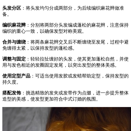
头发分区
：将头发均匀分成两部分，为后续编织麻花辫做准
备。
编织麻花辫
：分别将两部分头发编成蓬松的麻花辫，注意保持
编织的重心一致，以确保发型对称美观。
合并与缠绕
：将两条麻花辫交叉后不断缠绕至发尾，过程中避
免缠得太紧，以保持发型的蓬松感。
调整与固定
：轻轻拉扯缠好的头发，使其更加蓬松自然，并使
用与发色相近的发圈固定发尾，以突出发型的整体美感。
使用定型产品
：可适当使用发胶或发蜡帮助定型，保持发型的
持久度。
搭配发饰
：挑选精致的发夹或发带作为点缀，进一步提升整体
造型的美感，使发型更加符合中式订婚的氛围。