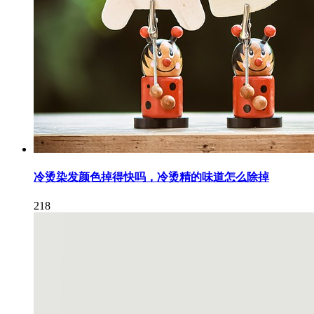
冷烫染发颜色掉得快吗，冷烫精的味道怎么除掉
218