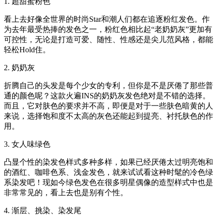
1. 超甜蜜粉色
看上去好像全世界的时尚Star和潮人们都在追逐粉红发色。作
为去年最受热捧的发色之一，粉红色相比起“老奶奶灰”更加有
可控性，无论是打造可爱、随性、性感还是尖儿范风格，都能
轻松Hold住。
2. 奶奶灰
折腾自己的头发是每个少女的专利，但你是不是厌倦了那些普
通的颜色呢？这款火遍INS的奶奶灰发色绝对是不错的选择。
而且，它对肤色的要求并不高，即便是对于一些肤色暗黄的人
来说，选择饱和度不太高的灰色还能起到提亮、衬托肤色的作
用。
3. 女人味绿色
凸显个性的染发色样式多种多样，如果已经厌倦太过明亮饱和
的酒红、咖啡色系、浅金发色，就来试试看这种时髦的冷色绿
系染发吧！现如今绿色发色在很多明星偶像的造型样式中也是
非常常见的，看上去也是别有个性。
4. 渐层、挑染、染发尾