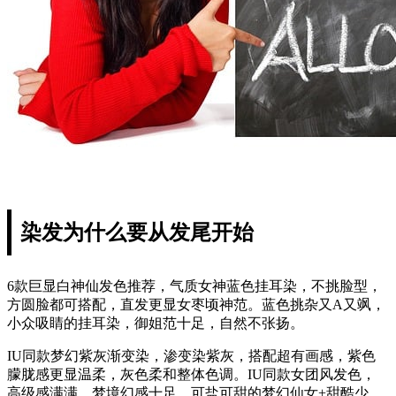
染发为什么要从发尾开始
6款巨显白神仙发色推荐，气质女神蓝色挂耳染，不挑脸型，
方圆脸都可搭配，直发更显女枣顷神范。蓝色挑杂又A又飒，
小众吸睛的挂耳染，御姐范十足，自然不张扬。
IU同款梦幻紫灰渐变染，渗变染紫灰，搭配超有画感，紫色
朦胧感更显温柔，灰色柔和整体色调。IU同款女团风发色，
高级感满满，梦境幻感十足，可盐可甜的梦幻仙女+甜酷少