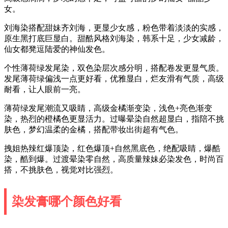
女。
刘海染搭配甜妹齐刘海，更显少女感，粉色带着淡淡的实感，
原生黑打底巨显白。甜酷风格刘海染，韩系十足，少女减龄，
仙女都凳逗陆爱的神仙发色。
个性薄荷绿发尾染，双色染层次感分明，搭配卷发更显气质。
发尾薄荷绿偏浅一点更好看，优雅显白，烂友滑有气质，高级
耐看，让人眼前一亮。
薄荷绿发尾潮流又吸睛，高级金橘渐变染，浅色+亮色渐变
染，热烈的橙橘色更显活力。过曝晕染自然超显白，指陪不挑
肤色，梦幻温柔的金橘，搭配带妆出街超有气色。
拽姐热辣红爆顶染，红色爆顶+自然黑底色，绝配吸睛，爆酷
染，酷到爆。过渡晕染零自然，高质量辣妹必染发色，时尚百
搭，不挑肤色，视觉对比强烈。
染发膏哪个颜色好看