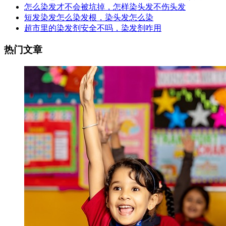
怎么染发才不会被坑掉，怎样染头发不伤头发
短发染发怎么染发根，染头发怎么染
超市里的染发剂安全不吗，染发剂咋用
热门文章