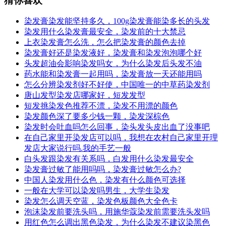
猜你喜欢
染发膏染发能坚持多久，100g染发膏能染多长的头发
染发用什么染发膏最安全，染发前的十大禁忌
上衣染发膏怎么洗，怎么把染发膏的颜色去掉
染发膏好还是染发液好，染发膏和染发泡泡哪个好
头发超油会影响染发吗女，为什么染发后头发不油
药水能和染发膏一起用吗，染发膏放一天还能用吗
怎么分辨染发剂好不好使，中国唯一的中草药染发剂
唐山发型染发店哪家好，短发发型
短发挑染发色推荐不漂，染发不用漂的颜色
染发颜色深了要多少钱一颗，染发深棕色
染发时会吐血吗怎么回事，染头发头皮出血了没事吧
在自己家里开染发店可以吗，我想在农村自己家里开理
发店大家说行吗.我的手艺一般
白头发跟染发有关系吗，白发用什么染发最安全
染发膏过敏了能用吗吗，染发膏过敏怎么办?
中国人染发用什么色，染发有什么颜色可选择
一般在大学可以染发吗男生，大学生染发
染发怎么调天空蓝，染发色板颜色大全色卡
泡沫染发前要洗头吗，用施华蔻染发前需要洗头发吗
用红色怎么调出黑色染发，为什么染发不建议染黑色