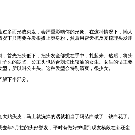
油过多而形成束发，会严重影响你的形象。在这种情况下，懒人
情况下只需要在发根撒上爽身粉，然后用密齿梳反复梳理头发即
辫，首先把头低下，把头发全部拢在手中，扎起来。然后，将头
丸子头的缺陷。公主头也适合刘海比较油的女生。女生的话主要
发型，所以叫公主头。这种发型会特别清爽，很少女。
了解下半部分。
会太贴头皮，马上就洗掉的话就相当于码丛白做了，钱白花了。
我去年5月拉的头好誉发，平时有做好护理到现友模段在都还蛮