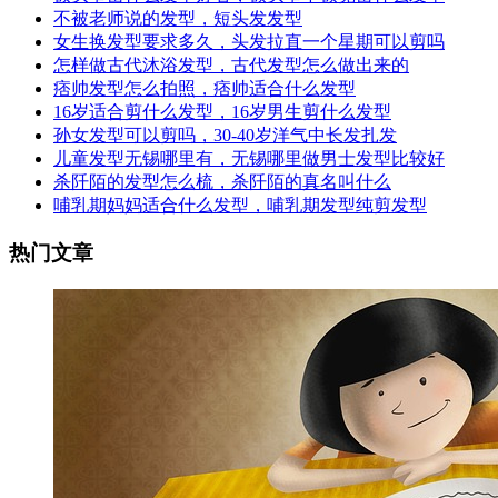
不被老师说的发型，短头发发型
女生换发型要求多久，头发拉直一个星期可以剪吗
怎样做古代沐浴发型，古代发型怎么做出来的
痞帅发型怎么拍照，痞帅适合什么发型
16岁适合剪什么发型，16岁男生剪什么发型
孙女发型可以剪吗，30-40岁洋气中长发扎发
儿童发型无锡哪里有，无锡哪里做男士发型比较好
杀阡陌的发型怎么梳，杀阡陌的真名叫什么
哺乳期妈妈适合什么发型，哺乳期发型纯剪发型
热门文章