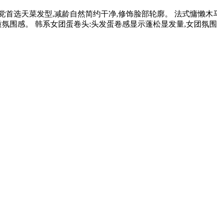
首选天菜发型,减龄自然简约干净,修饰脸部轮廓。 法式慵懒木马
质氛围感。 韩系女团蛋卷头:头发蛋卷感显示蓬松显发量,女团氛