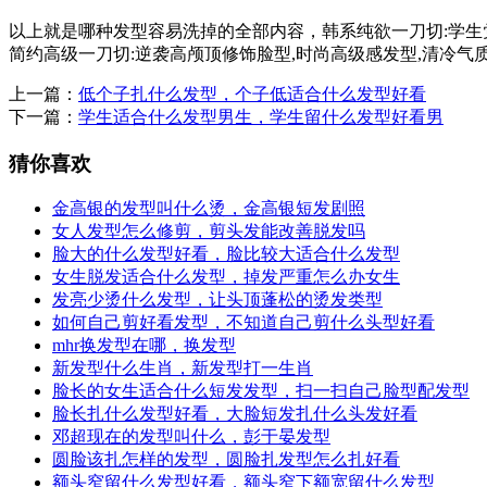
以上就是哪种发型容易洗掉的全部内容，韩系纯欲一刀切:学生党
简约高级一刀切:逆袭高颅顶修饰脸型,时尚高级感发型,清冷气
上一篇：
低个子扎什么发型，个子低适合什么发型好看
下一篇：
学生适合什么发型男生，学生留什么发型好看男
猜你喜欢
金高银的发型叫什么烫，金高银短发剧照
女人发型怎么修剪，剪头发能改善脱发吗
脸大的什么发型好看，脸比较大适合什么发型
女生脱发适合什么发型，掉发严重怎么办女生
发亮少烫什么发型，让头顶蓬松的烫发类型
如何自己剪好看发型，不知道自己剪什么头型好看
mhr换发型在哪，换发型
新发型什么生肖，新发型打一生肖
脸长的女生适合什么短发发型，扫一扫自己脸型配发型
脸长扎什么发型好看，大脸短发扎什么头发好看
邓超现在的发型叫什么，彭于晏发型
圆脸该扎怎样的发型，圆脸扎发型怎么扎好看
额头窄留什么发型好看，额头窄下额宽留什么发型