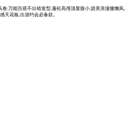
卷:万能百搭不出错发型,蓬松高颅顶显脸小,甜美浪漫慵懒风。
围感天花板,出游约会必备款。