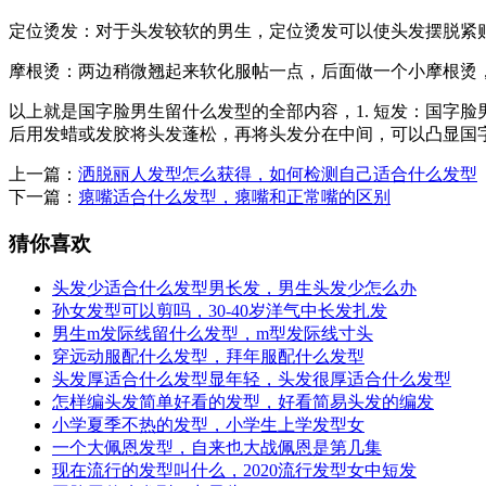
定位烫发：对于头发较软的男生，定位烫发可以使头发摆脱紧
摩根烫：两边稍微翘起来软化服帖一点，后面做一个小摩根烫
以上就是国字脸男生留什么发型的全部内容，1. 短发：国字
后用发蜡或发胶将头发蓬松，再将头发分在中间，可以凸显国字
上一篇：
洒脱丽人发型怎么获得，如何检测自己适合什么发型
下一篇：
瘪嘴适合什么发型，瘪嘴和正常嘴的区别
猜你喜欢
头发少适合什么发型男长发，男生头发少怎么办
孙女发型可以剪吗，30-40岁洋气中长发扎发
男生m发际线留什么发型，m型发际线寸头
穿远动服配什么发型，拜年服配什么发型
头发厚适合什么发型显年轻，头发很厚适合什么发型
怎样编头发简单好看的发型，好看简易头发的编发
小学夏季不热的发型，小学生上学发型女
一个大佩恩发型，自来也大战佩恩是第几集
现在流行的发型叫什么，2020流行发型女中短发