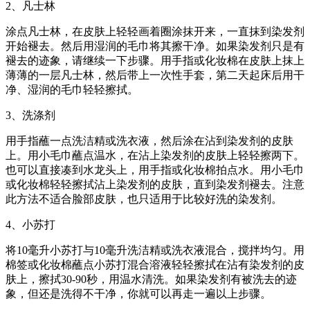
2、凡士林
涂点凡士林，在皮肤上轻轻画着圈涂抹开来，一直抹到染发剂
开始褪去。然后用湿润的毛巾将其擦干净。如果染发剂只是有
褪去的迹象，请继续一下步骤。用手指或化妆棉在皮肤上抹上
薄薄的一层凡士林，然后带上一次性手套，第二天起床后用干
净、湿润的毛巾轻轻擦拭。
3、洗涤剂
用手指蘸一点洗洁精或洗衣液，然后涂在沾到染发剂的皮肤
上。用小毛巾蘸点温水，在沾上染发剂的皮肤上轻轻擦两下。
也可以直接凑到水龙头上，用手指或化妆棉拍点水。用小毛巾
或化妆棉轻轻擦拭沾上染发剂的皮肤，直到染发剂褪去。注意
此方法不适合脸部皮肤，也只适用于比较好洗的染发剂。
4、小苏打
将10毫升小苏打与10毫升洗洁精或洗衣液混合，搅拌均匀。用
棉签或化妆棉蘸点小苏打混合溶液轻轻擦拭在沾有染发剂的皮
肤上，擦拭30-90秒，用温水清洗。如果染发剂有被洗去的迹
象，但还是洗得不干净，你就可以再走一遍以上步骤。