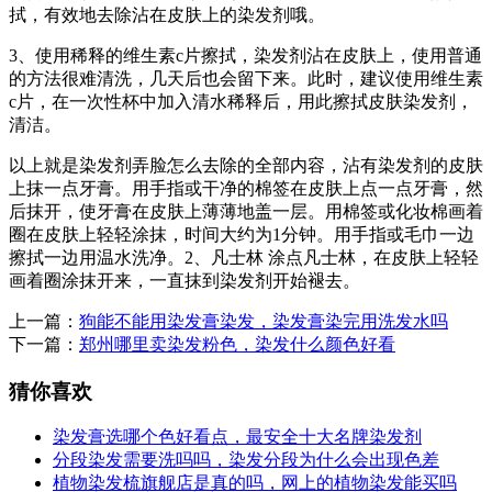
拭，有效地去除沾在皮肤上的染发剂哦。
3、使用稀释的维生素c片擦拭，染发剂沾在皮肤上，使用普通
的方法很难清洗，几天后也会留下来。此时，建议使用维生素
c片，在一次性杯中加入清水稀释后，用此擦拭皮肤染发剂，
清洁。
以上就是染发剂弄脸怎么去除的全部内容，沾有染发剂的皮肤
上抹一点牙膏。用手指或干净的棉签在皮肤上点一点牙膏，然
后抹开，使牙膏在皮肤上薄薄地盖一层。用棉签或化妆棉画着
圈在皮肤上轻轻涂抹，时间大约为1分钟。用手指或毛巾一边
擦拭一边用温水洗净。2、凡士林 涂点凡士林，在皮肤上轻轻
画着圈涂抹开来，一直抹到染发剂开始褪去。
上一篇：
狗能不能用染发膏染发，染发膏染完用洗发水吗
下一篇：
郑州哪里卖染发粉色，染发什么颜色好看
猜你喜欢
染发膏选哪个色好看点，最安全十大名牌染发剂
分段染发需要洗吗吗，染发分段为什么会出现色差
植物染发梳旗舰店是真的吗，网上的植物染发能买吗