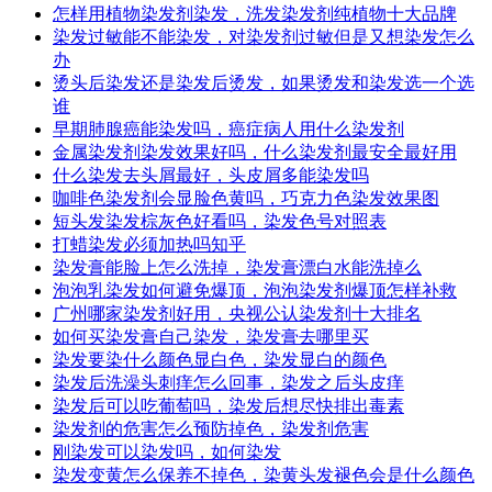
怎样用植物染发剂染发，洗发染发剂纯植物十大品牌
染发过敏能不能染发，对染发剂过敏但是又想染发怎么
办
烫头后染发还是染发后烫发，如果烫发和染发选一个选
谁
早期肺腺癌能染发吗，癌症病人用什么染发剂
金属染发剂染发效果好吗，什么染发剂最安全最好用
什么染发去头屑最好，头皮屑多能染发吗
咖啡色染发剂会显脸色黄吗，巧克力色染发效果图
短头发染发棕灰色好看吗，染发色号对照表
打蜡染发必须加热吗知乎
染发膏能脸上怎么洗掉，染发膏漂白水能洗掉么
泡泡乳染发如何避免爆顶，泡泡染发剂爆顶怎样补救
广州哪家染发剂好用，央视公认染发剂十大排名
如何买染发膏自己染发，染发膏去哪里买
染发要染什么颜色显白色，染发显白的颜色
染发后洗澡头刺痒怎么回事，染发之后头皮痒
染发后可以吃葡萄吗，染发后想尽快排出毒素
染发剂的危害怎么预防掉色，染发剂危害
刚染发可以染发吗，如何染发
染发变黄怎么保养不掉色，染黄头发褪色会是什么颜色