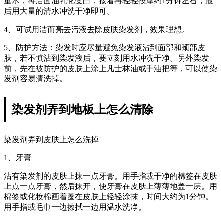
量水，将洁面油乳化变白，接着再轻轻按摩约1分钟左右，最
后用大量的清水冲洗干净即可。
4、可试用洁而亮去污液去除皮肤染发剂，效果理想。
5、防护方法：染发时应尽量避免染发液沾到面部和颈部皮
肤，若不慎沾到染发液后，要立刻用水冲洗干净。另外染发
前，先在被防护的皮肤上涂上凡士林油或手油把等，可以使染
发剂容易清洗掉。
染发剂弄到地板上怎么清除
染发剂弄到皮肤上怎么洗掉
1、牙膏
沾有染发剂的皮肤上抹一点牙膏。用手指或干净的棉签在皮肤
上点一点牙膏，然后抹开，使牙膏在皮肤上薄薄地盖一层。用
棉签或化妆棉画着圈在皮肤上轻轻涂抹，时间大约为1分钟。
用手指或毛巾一边擦拭一边用温水洗净。