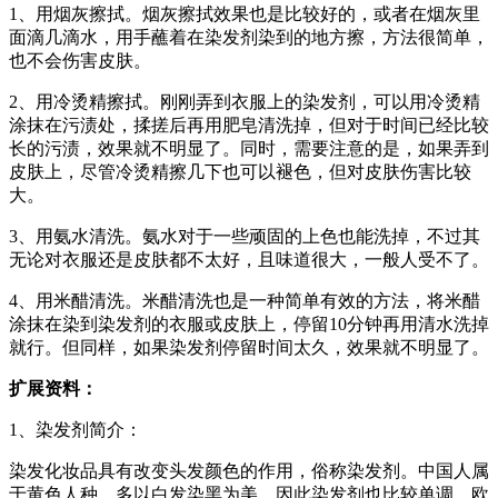
1、用烟灰擦拭。烟灰擦拭效果也是比较好的，或者在烟灰里
面滴几滴水，用手蘸着在染发剂染到的地方擦，方法很简单，
也不会伤害皮肤。
2、用冷烫精擦拭。刚刚弄到衣服上的染发剂，可以用冷烫精
涂抹在污渍处，揉搓后再用肥皂清洗掉，但对于时间已经比较
长的污渍，效果就不明显了。同时，需要注意的是，如果弄到
皮肤上，尽管冷烫精擦几下也可以褪色，但对皮肤伤害比较
大。
3、用氨水清洗。氨水对于一些顽固的上色也能洗掉，不过其
无论对衣服还是皮肤都不太好，且味道很大，一般人受不了。
4、用米醋清洗。米醋清洗也是一种简单有效的方法，将米醋
涂抹在染到染发剂的衣服或皮肤上，停留10分钟再用清水洗掉
就行。但同样，如果染发剂停留时间太久，效果就不明显了。
扩展资料：
1、染发剂简介：
染发化妆品具有改变头发颜色的作用，俗称染发剂。中国人属
于黄色人种，多以白发染黑为美，因此染发剂也比较单调。欧