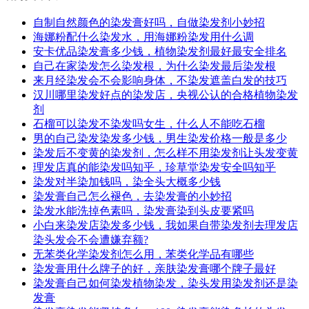
自制自然颜色的染发膏好吗，自做染发剂小妙招
海娜粉配什么染发水，用海娜粉染发用什么调
安卡优品染发膏多少钱，植物染发剂最好最安全排名
自己在家染发怎么染发根，为什么染发最后染发根
来月经染发会不会影响身体，不染发遮盖白发的技巧
汉川哪里染发好点的染发店，央视公认的合格植物染发
剂
石榴可以染发不染发吗女生，什么人不能吃石榴
男的自己染发染发多少钱，男生染发价格一般是多少
染发后不变黄的染发剂，怎么样不用染发剂让头发变黄
理发店真的能染发吗知乎，珍草堂染发安全吗知乎
染发对半染加钱吗，染全头大概多少钱
染发膏自己怎么褪色，去染发膏的小妙招
染发水能洗掉色素吗，染发膏染到头皮要紧吗
小白来染发店染发多少钱，我如果自带染发剂去理发店
染头发会不会遭嫌弃额?
无苯类化学染发剂怎么用，苯类化学品有哪些
染发膏用什么牌子的好，亲肤染发膏哪个牌子最好
染发膏自己如何染发植物染发，染头发用染发剂还是染
发膏