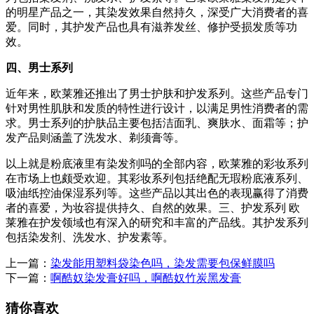
的明星产品之一，其染发效果自然持久，深受广大消费者的喜
爱。同时，其护发产品也具有滋养发丝、修护受损发质等功
效。
四、男士系列
近年来，欧莱雅还推出了男士护肤和护发系列。这些产品专门
针对男性肌肤和发质的特性进行设计，以满足男性消费者的需
求。男士系列的护肤品主要包括洁面乳、爽肤水、面霜等；护
发产品则涵盖了洗发水、剃须膏等。
以上就是粉底液里有染发剂吗的全部内容，欧莱雅的彩妆系列
在市场上也颇受欢迎。其彩妆系列包括绝配无瑕粉底液系列、
吸油纸控油保湿系列等。这些产品以其出色的表现赢得了消费
者的喜爱，为妆容提供持久、自然的效果。三、护发系列 欧
莱雅在护发领域也有深入的研究和丰富的产品线。其护发系列
包括染发剂、洗发水、护发素等。
上一篇：
染发能用塑料袋染色吗，染发需要包保鲜膜吗
下一篇：
啊酷奴染发膏好吗，啊酷奴竹炭黑发膏
猜你喜欢