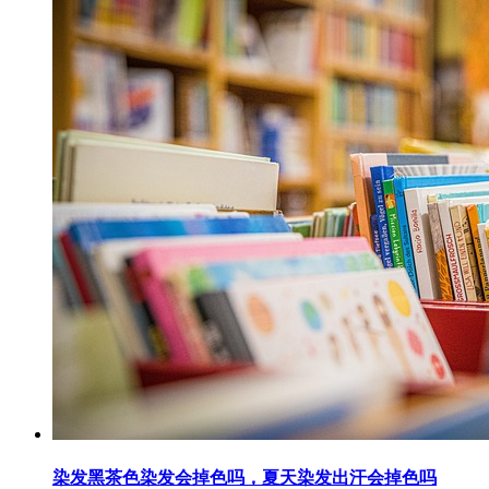
染发黑茶色染发会掉色吗，夏天染发出汗会掉色吗