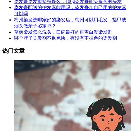
染发膏染发能坚持多久，100g染发膏能染多长的头发
染发膏配送的护发素能用吗，染发膏加自己用的护发素
可以吗
梅州染发选哪家好的染发店，梅州可以用毛发，指甲或
烟头做亲子鉴定吗？
草药染发怎么洗头，口碑最好的遮盖白发染发剂
哪个牌子染发剂不退色快，有没有不掉色的染发剂
热门文章