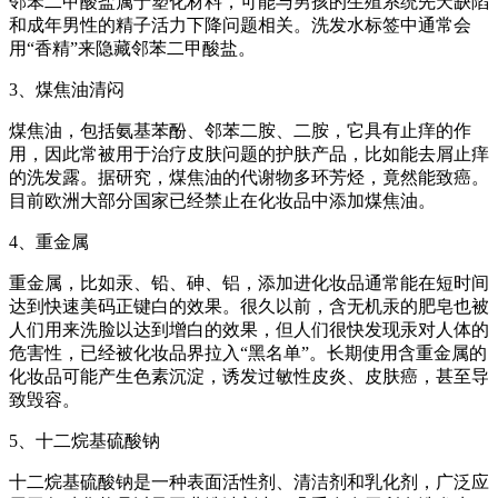
邻苯二甲酸盐属于塑化材料，可能与男孩的生殖系统先天缺陷
和成年男性的精子活力下降问题相关。洗发水标签中通常会
用“香精”来隐藏邻苯二甲酸盐。
3、煤焦油清闷
煤焦油，包括氨基苯酚、邻苯二胺、二胺，它具有止痒的作
用，因此常被用于治疗皮肤问题的护肤产品，比如能去屑止痒
的洗发露。据研究，煤焦油的代谢物多环芳烃，竟然能致癌。
目前欧洲大部分国家已经禁止在化妆品中添加煤焦油。
4、重金属
重金属，比如汞、铅、砷、铝，添加进化妆品通常能在短时间
达到快速美码正键白的效果。很久以前，含无机汞的肥皂也被
人们用来洗脸以达到增白的效果，但人们很快发现汞对人体的
危害性，已经被化妆品界拉入“黑名单”。长期使用含重金属的
化妆品可能产生色素沉淀，诱发过敏性皮炎、皮肤癌，甚至导
致毁容。
5、十二烷基硫酸钠
十二烷基硫酸钠是一种表面活性剂、清洁剂和乳化剂，广泛应